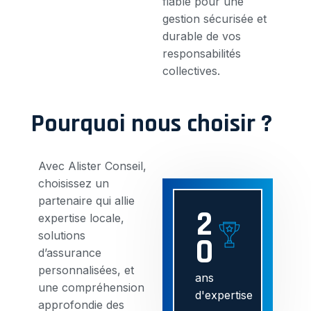
fiable pour une
gestion sécurisée et
durable de vos
responsabilités
collectives.
Pourquoi nous choisir ?
Avec Alister Conseil,
choisissez un
partenaire qui allie
2
expertise locale,
solutions
0
d’assurance
personnalisées, et
ans
une compréhension
d'expertise
approfondie des