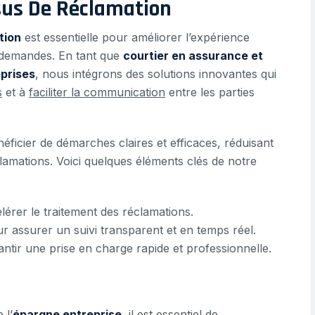
sus De Réclamation
tion
est essentielle pour améliorer l’expérience
s demandes. En tant que
courtier en assurance et
eprises
, nous intégrons des solutions innovantes qui
s
et à
faciliter la communication
entre les parties
néficier de démarches claires et efficaces, réduisant
éclamations. Voici quelques éléments clés de notre
érer le traitement des réclamations.
r assurer un suivi transparent et en temps réel.
ntir une prise en charge rapide et professionnelle.
 l’
épargne entreprise
, il est essentiel de